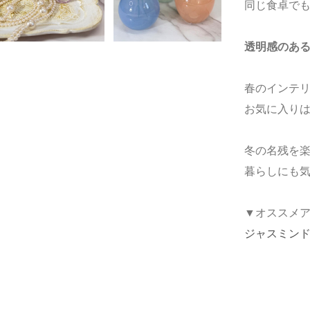
同じ食卓で
透明感のあ
春のインテ
お気に入り
冬の名残を
暮らしにも
▼オススメ
ジャスミンドイル