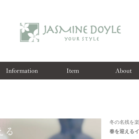
冬の名残を
春を迎える