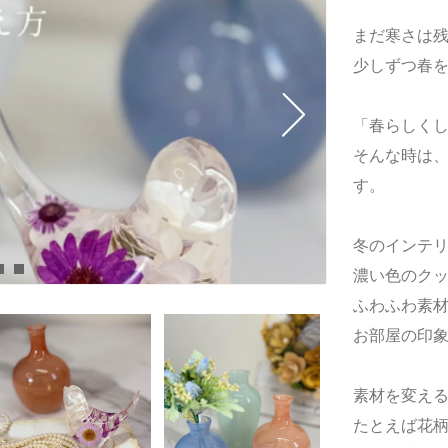
まだ寒さは
少しずつ春
「春らしく
そんな時は
す。
冬のインテ
濃い色のク
ふわふわ素
お部屋の印
素材を変え
たとえば
花