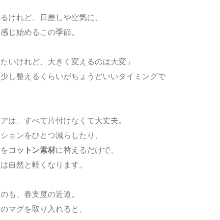
残るけれど、
日差しや空気に、
を感じ始めるこの季節。
したいけれど、大きく変えるのは大変」
、
少し整える
くらいがちょうどいいタイミングで
リアは、すべて片付けなくて大丈夫。
ッションをひとつ減らしたり、
材を
コットン素材
に替えるだけで、
象は自然と軽くなります。
るのも、春支度の近道。
柄のマグ
を取り入れると、