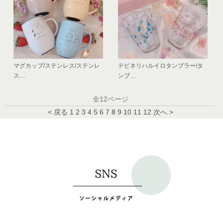
マグカップ/ステンレス/ステンレ
テビネリハルイロタンブラー/タ
ス…
ンブ…
全12ページ
< 戻る
1
2
3
4
5
6
7
8
9
10
11
12
次へ >