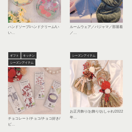
ハンドソープ/ハンドクリーム/い
ルームウェア／パジャマ／部屋着
い…
／…
ギフト
キッチン
シーズンアイテム
シーズンアイテム
お正月飾り/お飾り/おしゃれ/2022
年…
チョコレート/チョコ/チョコ好き/
ピ…