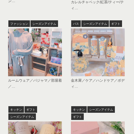
ン…
カレルチャペック/紅茶/ティー/テ
ィ…
ファッション
シーズンアイテム
バス
シーズンアイテム
ギフト
ルームウェア／パジャマ／部屋着
金木犀／ケア／ハンドケア／ボデ
／…
ィ…
キッチン
ギフト
キッチン
シーズンアイテム
シーズンアイテム
ギフト