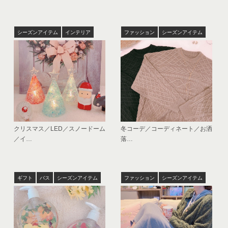
シーズンアイテム
インテリア
ファッション
シーズンアイテム
クリスマス／LED／スノードーム
冬コーデ／コーディネート／お洒
／イ…
落…
ギフト
バス
シーズンアイテム
ファッション
シーズンアイテム