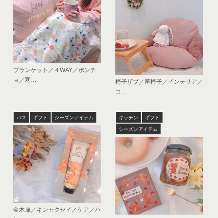
ブランケット／４WAY／ポンチ
ョ／寒…
椅子ザブ／座椅子／インテリア／
コ…
バス
ギフト
シーズンアイテム
キッチン
ギフト
シーズンアイテム
金木犀／キンモクセイ／ケア／ハ