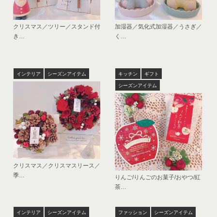
クリスマス／ツリー／スタンド付
加湿器／気化式加湿器／うさぎ／
き…
く…
インテリア
シーズンアイテム
キッチン
ギフト
シーズンアイテム
クリスマス／クリスマスリース／
季…
りんご/りんごのお菓子/おやつ/紅
茶…
インテリア
シーズンアイテム
ファッション
シーズンアイテム