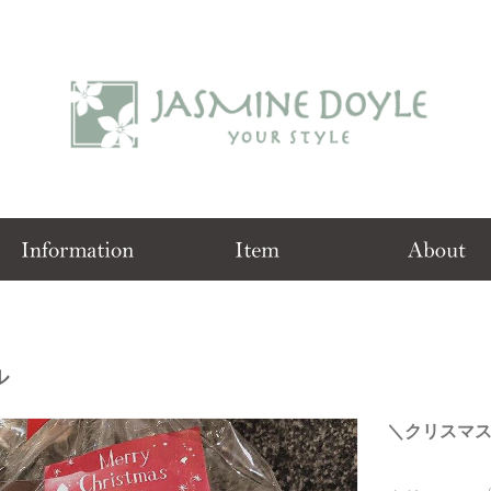
ル
＼クリスマス