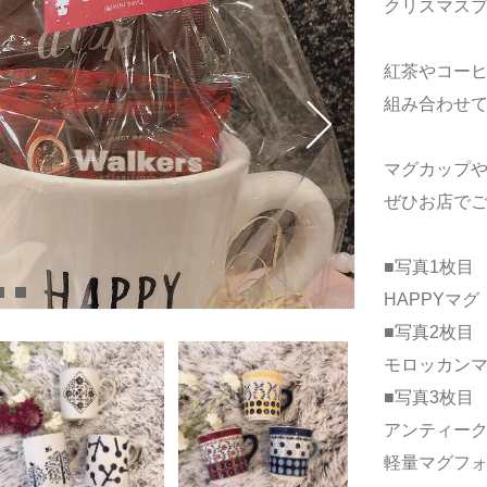
クリスマス
紅茶やコー
組み合わせ
マグカップ
ぜひお店でご
■写真1枚目
HAPPYマグ ￥
■写真2枚目
モロッカンマグ 
■写真3枚目
アンティーク軽
軽量マグフォレ