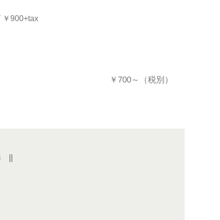
900+tax
￥700～（税別）
n
||