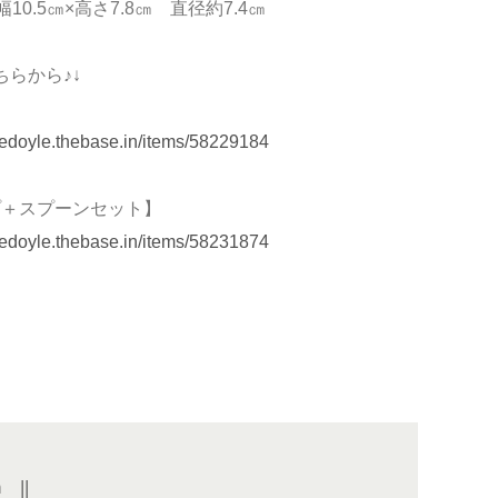
10.5㎝×高さ7.8㎝ 直径約7.4㎝
ちらから♪↓
inedoyle.thebase.in/items/58229184
プ＋スプーンセット】
inedoyle.thebase.in/items/58231874
n
||