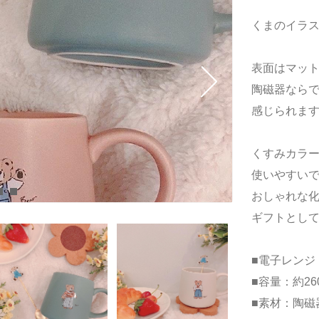
くまのイラ
表面はマッ
陶磁器なら
感じられま
くすみカラ
使いやすい
おしゃれな
ギフトとして
■電子レンジ
■容量：約260
■素材：陶磁