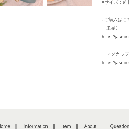
■サイズ：約幅
↓ご購入はこ
【単品】
https://jasm
【マグカッ
https://jasm
Home
||
Information
||
Item
||
About
||
Questio