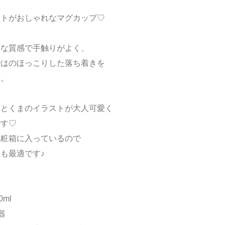
ストがおしゃれなマグカップ♡
トな質感で手触りがよく、
ではのほっこりした落ち着きを
す。
ーとくまのイラストが大人可愛く
です♡
化粧箱に入っているので
も最適です♪
ml
器