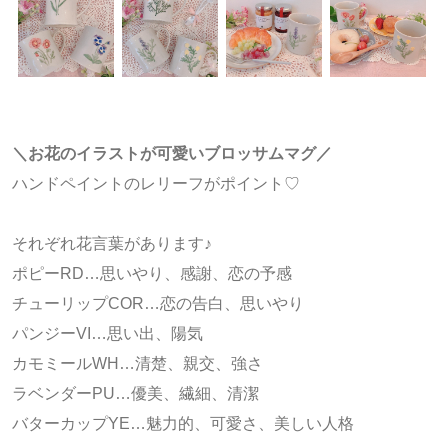
＼お花のイラストが可愛いブロッサムマグ／
ハンドペイントのレリーフがポイント♡
それぞれ花言葉があります♪
ポピーRD…思いやり、感謝、恋の予感
チューリップCOR…恋の告白、思いやり
パンジーVI…思い出、陽気
カモミールWH…清楚、親交、強さ
ラベンダーPU…優美、繊細、清潔
バターカップYE…魅力的、可愛さ、美しい人格