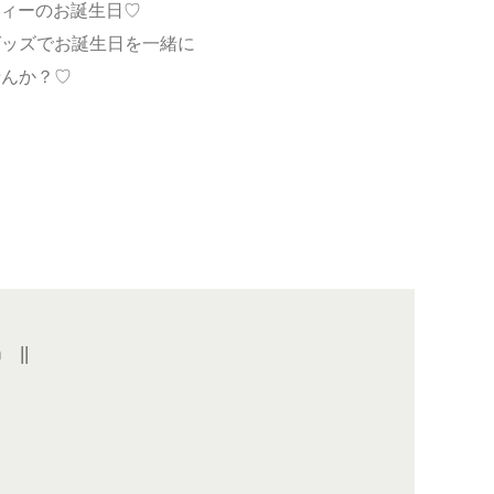
ッフィーのお誕生日♡
グッズでお誕生日を一緒に
せんか？♡
n
||