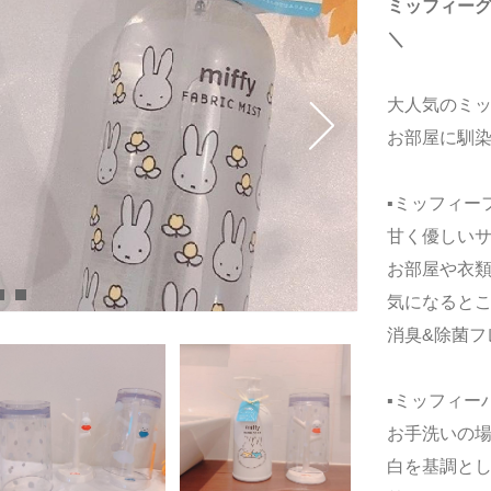
ミッフィー
＼
大人気のミ
お部屋に馴染
▪️ミッフィー
甘く優しい
お部屋や衣
気になると
消臭&除菌フ
▪️ミッフィー
お手洗いの場
白を基調と