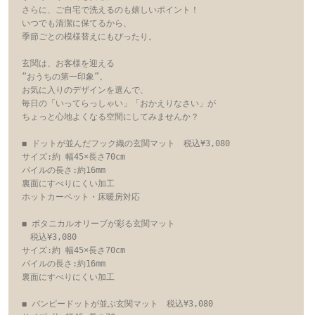
さらに、ご自宅で洗えるのも嬉しいポイント！

いつでも清潔に保てるから、

季節ごとの模様替えにもぴったり。

玄関は、お客様を迎える

“おうちの第一印象”。

お気に入りのデザインを選んで、

毎日の「いってらっしゃい」「おかえりなさい」が

ちょっと心地よくなる空間にしてみませんか？

◼️ ドットが並んだフック織の玄関マット　税込¥3,080

サイズ:約 幅45×長さ70cm 

パイルの長さ:約16mm

裏面にすべりにくい加工

ホットカーペット・床暖房対応

◼️ ボタニカルオリーブが彩る玄関マット

　税込¥3,080

サイズ:約 幅45×長さ70cm

パイルの長さ:約16mm

裏面にすべりにくい加工

◼️ バンピードットが並ぶ玄関マット　税込¥3,080
