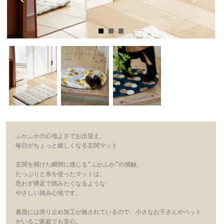
ふかふかの心地よさでお出迎え。

毎日がちょっと嬉しくなる玄関マット

玄関を開けた瞬間に感じる“ふかふか”の感触。

たっぷりと糸を使ったマットは、

思わず裸足で踏みたくなるような

やさしい踏み心地です。

裏面には滑り止め加工が施されているので、小さなお子さんやペット
がいるご家庭でも安心。
