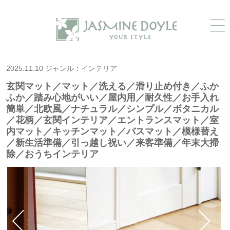
2025.11.10 ジャンル：インテリア
玄関マット／マット／洗える／滑り止め付き／ふか
ふか／踏み心地がいい／屋内用／耐久性／お手入れ
簡単／北欧風／ナチュラル／シンプル／ボタニカル
／花柄／玄関インテリア／エントランスマット／室
内マット／キッチンマット／バスマット／模様替え
／新生活準備／引っ越し祝い／来客準備／年末大掃
除／おうちインテリア