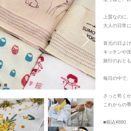
上質なのに
大人の日常
首元の日よ
キッチンや
旅行のおと
毎日の中で
さっと乾く
これからの
■税込¥880