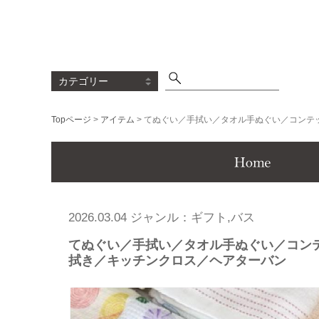
Topページ
>
アイテム
> てぬぐい／手拭い／タオル手ぬぐい／コン
Menu
2026.03.04 ジャンル：ギフト,バス
てぬぐい／手拭い／タオル手ぬぐい／コン
拭き／キッチンクロス／ヘアターバン