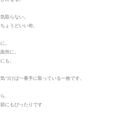
、気取らない。
にちょうどいい布。
けに。
洗面所に。
もにも。
、気づけば一番手に取っている一枚です。
から、
季節にもぴったりです