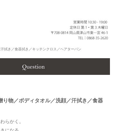
／汗拭き／食器拭き／キッチンクロス／ヘアターバン
贈り物／ボディタオル／洗顔／汗拭き／食器
やわらかく。
好きになる。